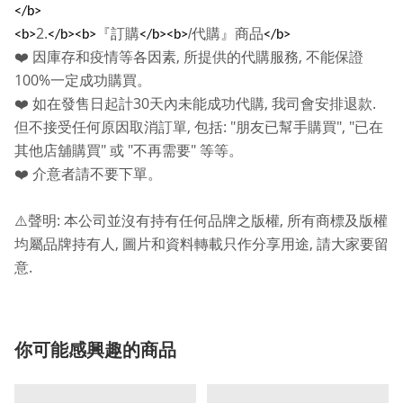
</b>
2.
『訂購
/
代購』商品
<b>
</b><b>
</b><b>
</b>
,
,
❤️
因庫存和疫情等各因素
所提供的代購服務
不能保證
100%
一定成功購買。
30
,
.
❤️
如在發售日起計
天內未能成功代購
我司會安排退款
,
: "
", "
但不接受任何原因取消訂單
包括
朋友已幫手購買
已在
"
"
"
其他店舖購買
或
不再需要
等等。
❤️
介意者請不要下單。
:
,
⚠️
聲明
本公司並沒有持有任何品牌之版權
所有商標及版權
,
,
均屬品牌持有人
圖片和資料轉載只作分享用途
請大家要留
.
意
你可能感興趣的商品