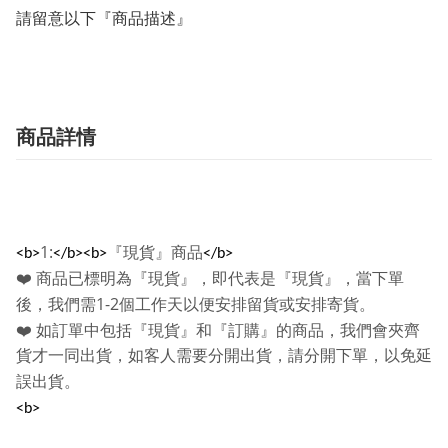
請留意以下『商品描述』
商品詳情
1:
『現貨』商品
<b>
</b><b>
</b>
❤️
商品已標明為『現貨』，即代表是『現貨』，當下單
1-2
後，我們需
個工作天以便安排留貨或安排寄貨。
❤️
如訂單中包括『現貨』和『訂購』的商品，我們會夾齊
貨才一同出貨，如客人需要分開出貨，請分開下單，以免延
誤出貨。
<b>