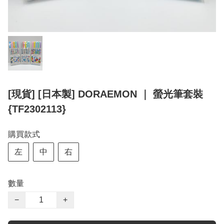
[現貨] [日本製] DORAEMON ｜ 螢光筆套裝
{TF2302113}
購買款式
左
中
右
數量
−
+