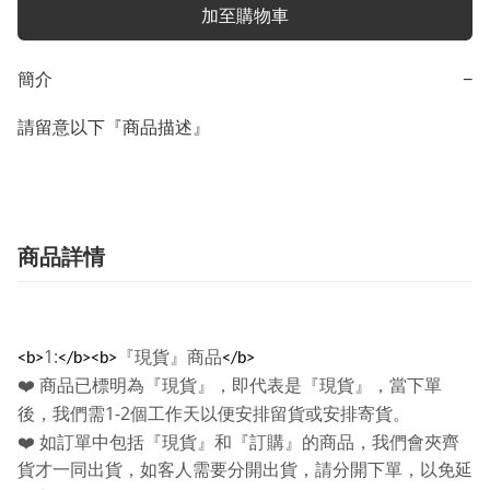
加至購物車
簡介
−
請留意以下『商品描述』
商品詳情
1:
『現貨』商品
<b>
</b><b>
</b>
❤️
商品已標明為『現貨』，即代表是『現貨』，當下單
1-2
後，我們需
個工作天以便安排留貨或安排寄貨。
❤️
如訂單中包括『現貨』和『訂購』的商品，我們會夾齊
貨才一同出貨，如客人需要分開出貨，請分開下單，以免延