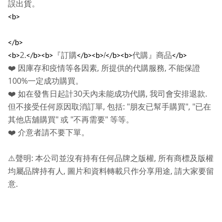
誤出貨。
<b>
</b>
2.
『訂購
/
代購』商品
<b>
</b><b>
</b><b>
</b><b>
</b>
,
,
❤️
因庫存和疫情等各因素
所提供的代購服務
不能保證
100%
一定成功購買。
30
,
.
❤️
如在發售日起計
天內未能成功代購
我司會安排退款
,
: "
", "
但不接受任何原因取消訂單
包括
朋友已幫手購買
已在
"
"
"
其他店舖購買
或
不再需要
等等。
❤️
介意者請不要下單。
:
,
⚠️
聲明
本公司並沒有持有任何品牌之版權
所有商標及版權
,
,
均屬品牌持有人
圖片和資料轉載只作分享用途
請大家要留
.
意