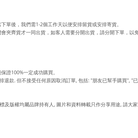
1-2
當下單後，我們需
個工作天以便安排留貨或安排寄貨。
們會夾齊貨才一同出貨，如客人需要分開出貨，請分開下單，以
100%
能保證
一定成功購買。
.
,
: "
", "
排退款
但不接受任何原因取消訂單
包括
朋友已幫手購買
已
,
,
標及版權均屬品牌持有人
圖片和資料轉載只作分享用途
請大家