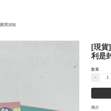
購買須知
[現貨
利是封 
數量
−
簡介