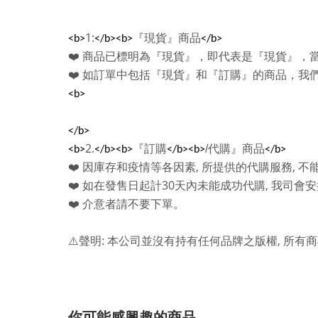
1:
『現貨』商品
<b>
</b><b>
</b>
❤️
商品已標明為『現貨』，即代表是『現貨』，
❤️
如訂單中包括『現貨』和『訂購』的商品，我
<b>
</b>
2.
『訂購
/
代購』商品
<b>
</b><b>
</b><b>
</b>
,
,
❤️
因庫存和疫情等各因素
所提供的代購服務
不
30
,
❤️
如在發售日起計
天內未能成功代購
我司會安
❤️
介意者請不要下單。
:
,
⚠️
聲明
本公司並沒有持有任何品牌之版權
所有商
你可能感興趣的商品