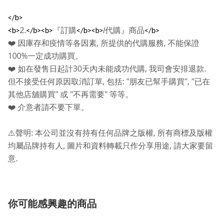
</b>
2.
『訂購
/
代購』商品
<b>
</b><b>
</b><b>
</b>
,
,
❤️
因庫存和疫情等各因素
所提供的代購服務
不能保證
100%
一定成功購買。
30
,
.
❤️
如在發售日起計
天內未能成功代購
我司會安排退款
,
: "
", "
但不接受任何原因取消訂單
包括
朋友已幫手購買
已在
"
"
"
其他店舖購買
或
不再需要
等等。
❤️
介意者請不要下單。
:
,
⚠️
聲明
本公司並沒有持有任何品牌之版權
所有商標及版權
,
,
均屬品牌持有人
圖片和資料轉載只作分享用途
請大家要留
.
意
你可能感興趣的商品