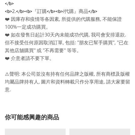
</b>
2.
『訂購
/
代購』商品
<b>
</b><b>
</b><b>
</b>
,
,
❤️
因庫存和疫情等各因素
所提供的代購服務
不能保證
100%
一定成功購買。
30
,
.
❤️
如在發售日起計
天內未能成功代購
我司會安排退款
,
: "
", "
但不接受任何原因取消訂單
包括
朋友已幫手購買
已在
"
"
"
其他店舖購買
或
不再需要
等等。
❤️
介意者請不要下單。
:
,
⚠️
聲明
本公司並沒有持有任何品牌之版權
所有商標及版權
,
,
均屬品牌持有人
圖片和資料轉載只作分享用途
請大家要留
.
意
你可能感興趣的商品