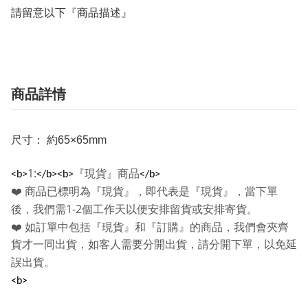
請留意以下『商品描述』
商品詳情
尺寸： 約65×65mm
1:
『現貨』商品
<b>
</b><b>
</b>
❤️
商品已標明為『現貨』，即代表是『現貨』，當下單
1-2
後，我們需
個工作天以便安排留貨或安排寄貨。
❤️
如訂單中包括『現貨』和『訂購』的商品，我們會夾齊
貨才一同出貨，如客人需要分開出貨，請分開下單，以免延
誤出貨。
<b>