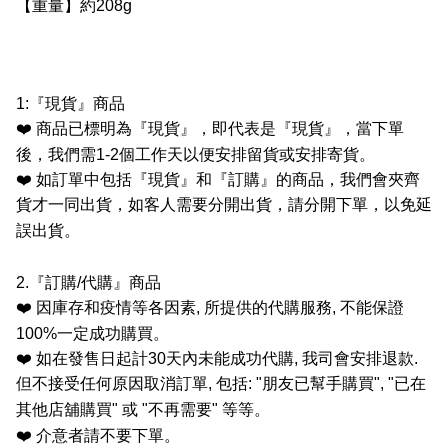
【重量】約208g
1:
『現貨』商品
❤️
商品已標明為『現貨』，即代表是『現貨』，當下單
後，我們需
1-2
個工作天以便安排留貨或安排寄貨。
❤️
如訂單中包括『現貨』和『訂購』的商品，我們會夾齊
貨才一同出貨，如客人需要分開出貨，請分開下單，以免延
誤出貨。
2.
『訂購
/
代購』商品
❤️
因庫存和疫情等各因素
,
所提供的代購服務
,
不能保證
100%
一定成功購買。
❤️
如在發售日起計
30
天內未能成功代購
,
我司會安排退款
.
但不接受任何原因取消訂單
,
包括
: "
朋友已幫手購買
", "
已在
其他店舖購買
"
或
"
不再需要
"
等等。
❤️
介意者請不要下單。