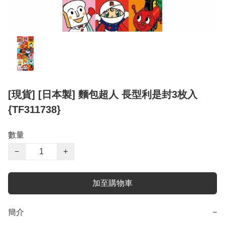
[現貨] [日本製] 麵包超人 長型利是封3枚入
{TF311738}
數量
−
+
加至購物車
簡介
−