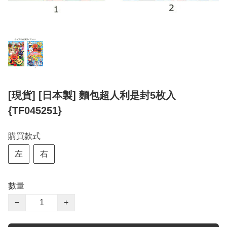
[現貨] [日本製] 麵包超人利是封5枚入
{TF045251}
購買款式
左
右
數量
−
+