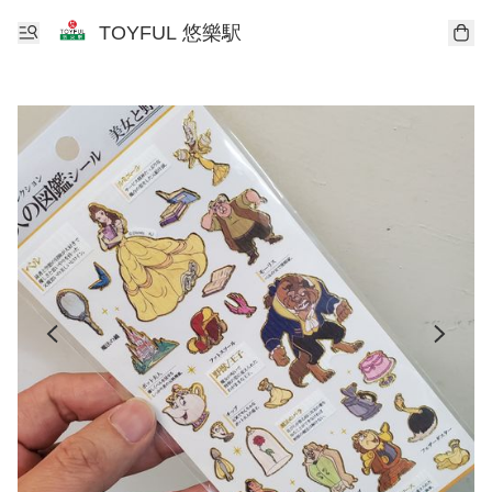
TOYFUL 悠樂駅