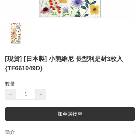
[現貨] [日本製] 小熊維尼 長型利是封3枚入
{TF661049D}
數量
−
+
加至購物車
簡介
−