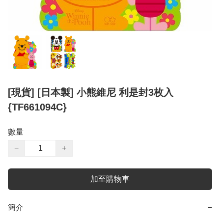
[現貨] [日本製] 小熊維尼 利是封3枚入
{TF661094C}
數量
−
+
加至購物車
簡介
−