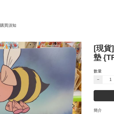
購買須知
[現貨
墊 {T
數量
−
簡介