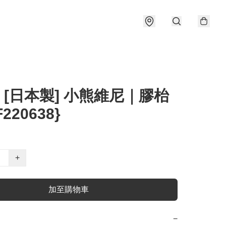
] [日本製] 小熊維尼｜膠枱
F220638}
+
加至購物車
−