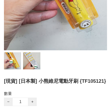
[現貨] [日本製] 小熊維尼電動牙刷 {TF105121}
數量
−
+