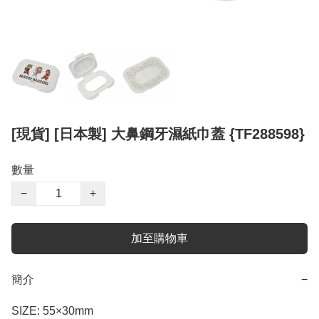
[現貨] [日本製] 大鼻鋼牙濕紙巾蓋 {TF288598}
數量
−
+
加至購物車
簡介
−
SIZE: 55×30mm