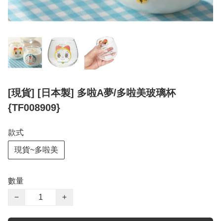
[現貨] [日本製] 多啦A夢/多啦美玻璃杯
{TF008909}
款式
現貨~多啦美
數量
−
+