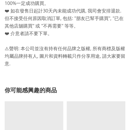
100%
一定成功購買。
30
,
.
❤️
如在發售日起計
天內未能成功代購
我司會安排退款
,
: "
", "
但不接受任何原因取消訂單
包括
朋友已幫手購買
已在
"
"
"
其他店舖購買
或
不再需要
等等。
❤️
介意者請不要下單。
:
,
⚠️
聲明
本公司並沒有持有任何品牌之版權
所有商標及版權
,
,
均屬品牌持有人
圖片和資料轉載只作分享用途
請大家要留
.
意
你可能感興趣的商品