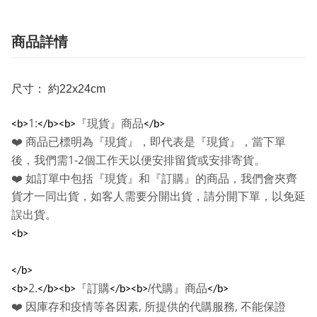
商品詳情
尺寸： 約22x24cm
1:
『現貨』商品
<b>
</b><b>
</b>
❤️
商品已標明為『現貨』，即代表是『現貨』，當下單
1-2
後，我們需
個工作天以便安排留貨或安排寄貨。
❤️
如訂單中包括『現貨』和『訂購』的商品，我們會夾齊
貨才一同出貨，如客人需要分開出貨，請分開下單，以免延
誤出貨。
<b>
</b>
2.
『訂購
/
代購』商品
<b>
</b><b>
</b><b>
</b>
,
,
❤️
因庫存和疫情等各因素
所提供的代購服務
不能保證