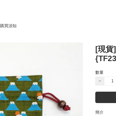
購買須知
[現貨
{TF2
數量
−
簡介