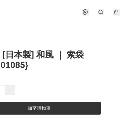
] [日本製] 和風 ｜ 索袋
301085}
+
加至購物車
−