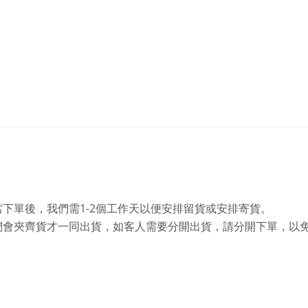
1-2
當下單後，我們需
個工作天以便安排留貨或安排寄貨。
們會夾齊貨才一同出貨，如客人需要分開出貨，請分開下單，以