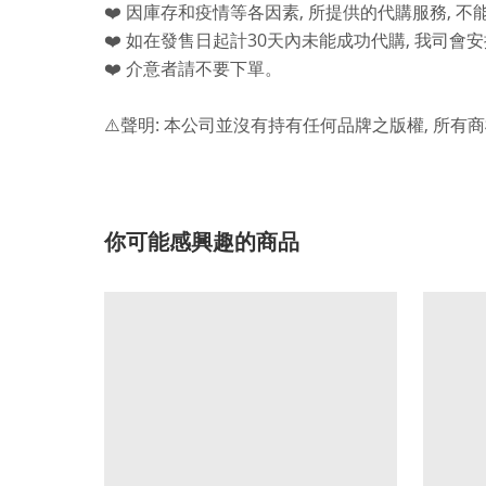
,
,
❤️
因庫存和疫情等各因素
所提供的代購服務
不
30
,
❤️
如在發售日起計
天內未能成功代購
我司會安
❤️
介意者請不要下單。
:
,
⚠️
聲明
本公司並沒有持有任何品牌之版權
所有商
你可能感興趣的商品