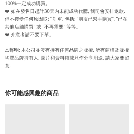
100%
一定成功購買。
30
,
.
❤️
如在發售日起計
天內未能成功代購
我司會安排退款
,
: "
", "
但不接受任何原因取消訂單
包括
朋友已幫手購買
已在
"
"
"
其他店舖購買
或
不再需要
等等。
❤️
介意者請不要下單。
:
,
⚠️
聲明
本公司並沒有持有任何品牌之版權
所有商標及版權
,
,
均屬品牌持有人
圖片和資料轉載只作分享用途
請大家要留
.
意
你可能感興趣的商品