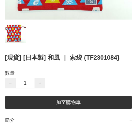
[現貨] [日本製] 和風 ｜ 索袋 {TF2301084}
數量
−
+
加至購物車
簡介
−