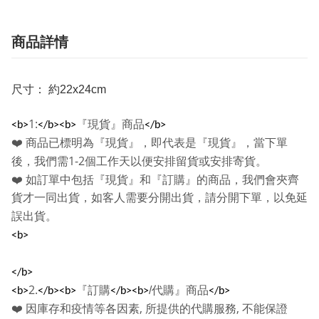
商品詳情
尺寸： 約22x24cm
1:
『現貨』商品
<b>
</b><b>
</b>
❤️
商品已標明為『現貨』，即代表是『現貨』，當下單
1-2
後，我們需
個工作天以便安排留貨或安排寄貨。
❤️
如訂單中包括『現貨』和『訂購』的商品，我們會夾齊
貨才一同出貨，如客人需要分開出貨，請分開下單，以免延
誤出貨。
<b>
</b>
2.
『訂購
/
代購』商品
<b>
</b><b>
</b><b>
</b>
,
,
❤️
因庫存和疫情等各因素
所提供的代購服務
不能保證