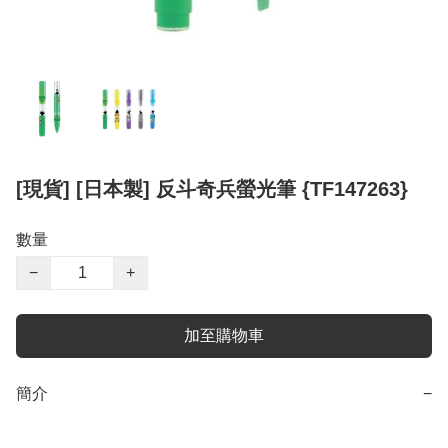
[現貨] [日本製] 反斗奇兵螢光筆 {TF147263}
數量
−
+
加至購物車
簡介
−