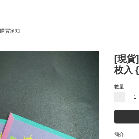
購買須知
[現貨
枚入 {
數量
−
簡介