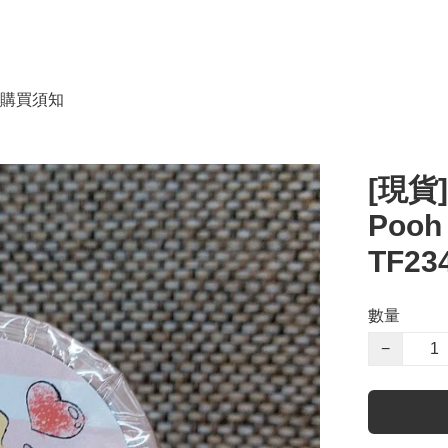
購買須知
[現貨]
Pooh
TF23
數量
−