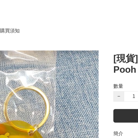
購買須知
[現貨]
Pooh 
數量
−
簡介