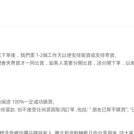
1-2
當下單後，我們需
個工作天以便安排留貨或安排寄貨。
們會夾齊貨才一同出貨，如客人需要分開出貨，請分開下單，以
100%
能保證
一定成功購買。
.
,
: "
", "
安排退款
但不接受任何原因取消訂單
包括
朋友已幫手購買
,
,
標及版權均屬品牌持有人
圖片和資料轉載只作分享用途
請大家