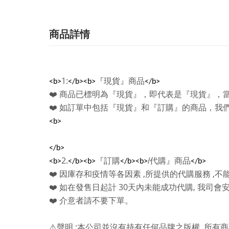
商品詳情
1:
『現貨』商品
<b>
</b><b>
</b>
❤️
商品已標明為『現貨』，即代表是『現貨』，
❤️
如訂單中包括『現貨』和『訂購』的商品，我
<b>
</b>
2.
『訂購
/
代購』商品
<b>
</b><b>
</b><b>
</b>
,
,
❤️
因庫存和疫情等各因素
所提供的代購服務
不
30
,
❤️
如在發售日起計
天內未能成功代購
我司會
❤️
介意者請不要下單。
:
,
⚠️
聲明
本公司並沒有持有任何品牌之版權
所有商