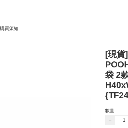
購買須知
[現貨]
POO
袋 2款
H40x
{TF2
數量
−