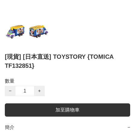
[現貨] [日本直送] TOYSTORY {TOMICA
TF132851}
數量
−
+
加至購物車
簡介
−