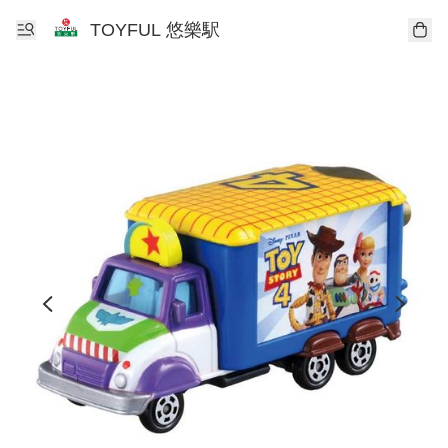
TOYFUL 悠樂駅