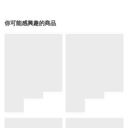
你可能感興趣的商品