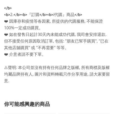
</b>
2.
『訂購
/
代購』商品
<b>
</b><b>
</b><b>
</b>
,
,
❤️
因庫存和疫情等各因素
所提供的代購服務
不能保證
100%
一定成功購買。
30
,
.
❤️
如在發售日起計
天內未能成功代購
我司會安排退款
,
: "
", "
但不接受任何原因取消訂單
包括
朋友已幫手購買
已在
"
"
"
其他店舖購買
或
不再需要
等等。
❤️
介意者請不要下單。
:
,
⚠️
聲明
本公司並沒有持有任何品牌之版權
所有商標及版權
,
,
均屬品牌持有人
圖片和資料轉載只作分享用途
請大家要留
.
意
你可能感興趣的商品