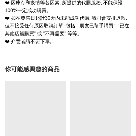
❤️
因庫存和疫情等各因素
,
所提供的代購服務
,
不能保證
100%
一定成功購買。
❤️
如在發售日起計
30
天內未能成功代購
,
我司會安排退款
.
但不接受任何原因取消訂單
,
包括
: "
朋友已幫手購買
", "
已在
其他店舖購買
"
或
"
不再需要
"
等等。
❤️
介意者請不要下單。
你可能感興趣的商品