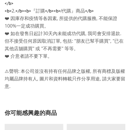
</b>
2.
『訂購
/
代購』商品
<b>
</b><b>
</b><b>
</b>
,
,
❤️
因庫存和疫情等各因素
所提供的代購服務
不能保證
100%
一定成功購買。
30
,
.
❤️
如在發售日起計
天內未能成功代購
我司會安排退款
,
: "
", "
但不接受任何原因取消訂單
包括
朋友已幫手購買
已在
"
"
"
其他店舖購買
或
不再需要
等等。
❤️
介意者請不要下單。
:
,
⚠️
聲明
本公司並沒有持有任何品牌之版權
所有商標及版權
,
,
均屬品牌持有人
圖片和資料轉載只作分享用途
請大家要留
.
意
你可能感興趣的商品