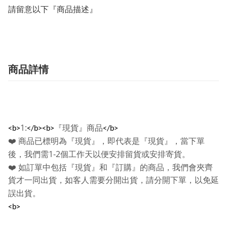
請留意以下『商品描述』
商品詳情
1:
『現貨』商品
<b>
</b><b>
</b>
❤️
商品已標明為『現貨』，即代表是『現貨』，當下單
1-2
後，我們需
個工作天以便安排留貨或安排寄貨。
❤️
如訂單中包括『現貨』和『訂購』的商品，我們會夾齊
貨才一同出貨，如客人需要分開出貨，請分開下單，以免延
誤出貨。
<b>