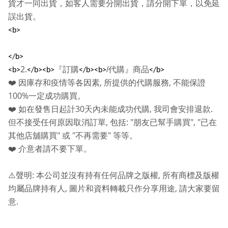
貨才一同出貨，如客人需要分開出貨，請分開下單，以免延
誤出貨。
<b>
</b>
2.
『訂購
/
代購』商品
<b>
</b><b>
</b><b>
</b>
,
,
❤️
因庫存和疫情等各因素
所提供的代購服務
不能保證
100%
一定成功購買。
30
,
.
❤️
如在發售日起計
天內未能成功代購
我司會安排退款
,
: "
", "
但不接受任何原因取消訂單
包括
朋友已幫手購買
已在
"
"
"
其他店舖購買
或
不再需要
等等。
❤️
介意者請不要下單。
:
,
⚠️
聲明
本公司並沒有持有任何品牌之版權
所有商標及版權
,
,
均屬品牌持有人
圖片和資料轉載只作分享用途
請大家要留
.
意