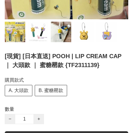
[現貨] [日本直送] POOH | LIP CREAM CAP
｜ 大頭款 ｜ 蜜糖罌款 {TF2311139}
購買款式
A. 大頭款
B. 蜜糖罌款
數量
−
+