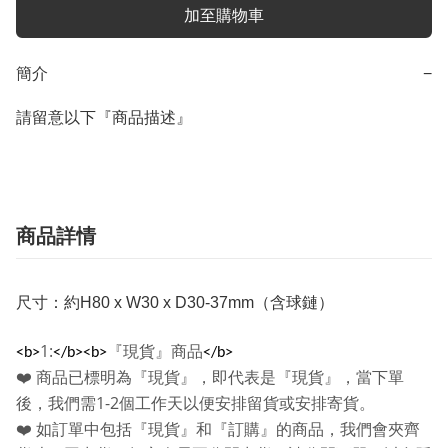
加至購物車
簡介
−
請留意以下『商品描述』
商品詳情
尺寸：約H80 x W30 x D30-37mm（含球鏈）
1:
『現貨』商品
<b>
</b><b>
</b>
❤️
商品已標明為『現貨』，即代表是『現貨』，當下單
1-2
後，我們需
個工作天以便安排留貨或安排寄貨。
❤️
如訂單中包括『現貨』和『訂購』的商品，我們會夾齊