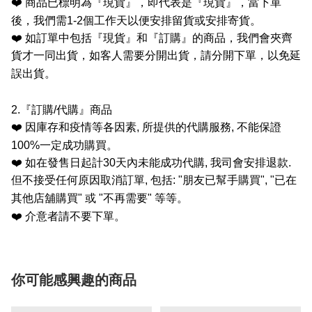
❤️
商品已標明為『現貨』，即代表是『現貨』，當下單
後，我們需
1-2
個工作天以便安排留貨或安排寄貨。
❤️
如訂單中包括『現貨』和『訂購』的商品，我們會夾齊
貨才一同出貨，如客人需要分開出貨，請分開下單，以免延
誤出貨。
2.
『訂購
/
代購』商品
❤️
因庫存和疫情等各因素
,
所提供的代購服務
,
不能保證
100%
一定成功購買。
❤️
如在發售日起計
30
天內未能成功代購
,
我司會安排退款
.
但不接受任何原因取消訂單
,
包括
: "
朋友已幫手購買
", "
已在
其他店舖購買
"
或
"
不再需要
"
等等。
❤️
介意者請不要下單。
你可能感興趣的商品