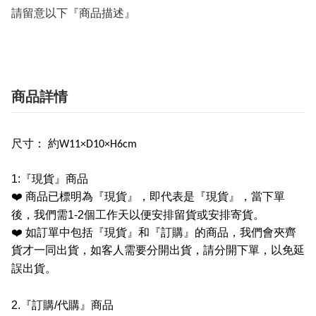
請留意以下『商品描述』
商品詳情
尺寸： 約W11×D10×H6cm
1:
『現貨』商品
❤️
商品已標明為『現貨』，即代表是『現貨』，當下單
後，我們需
1-2
個工作天以便安排留貨或安排寄貨。
❤️
如訂單中包括『現貨』和『訂購』的商品，我們會夾齊
貨才一同出貨，如客人需要分開出貨，請分開下單，以免延
誤出貨。
2.
『訂購
/
代購』商品