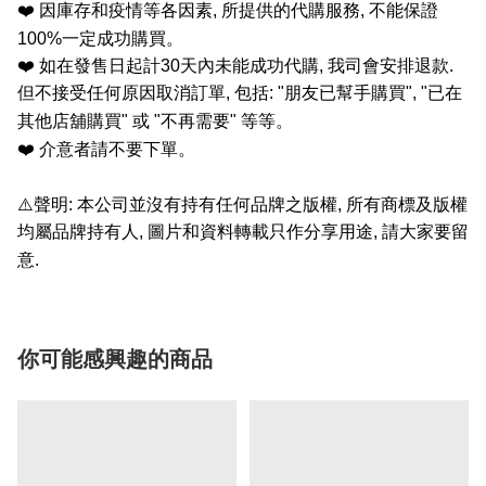
❤️
因庫存和疫情等各因素
,
所提供的代購服務
,
不能保證
100%
一定成功購買。
❤️
如在發售日起計
30
天內未能成功代購
,
我司會安排退款
.
但不接受任何原因取消訂單
,
包括
: "
朋友已幫手購買
", "
已在
其他店舖購買
"
或
"
不再需要
"
等等。
❤️
介意者請不要下單。
⚠️
聲明
:
本公司並沒有持有任何品牌之版權
,
所有商標及版權
均屬品牌持有人
,
圖片和資料轉載只作分享用途
,
請大家要留
意
.
你可能感興趣的商品