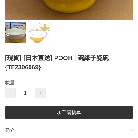
[現貨] [日本直送] POOH | 碗緣子瓷碗
{TF2306069}
數量
−
+
加至購物車
簡介
−