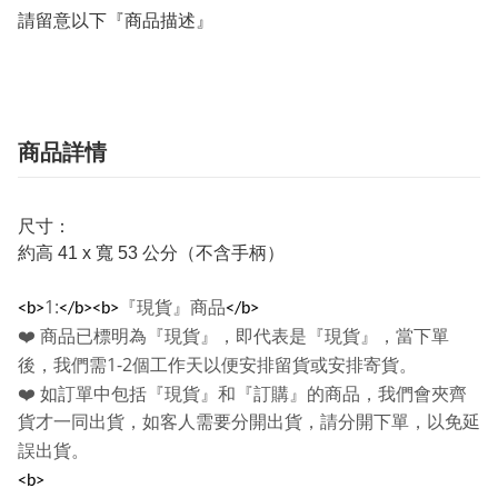
請留意以下『商品描述』
商品詳情
尺寸：
約高 41 x 寬 53 公分（不含手柄）
1:
『現貨』商品
<b>
</b><b>
</b>
❤️
商品已標明為『現貨』，即代表是『現貨』，當下單
1-2
後，我們需
個工作天以便安排留貨或安排寄貨。
❤️
如訂單中包括『現貨』和『訂購』的商品，我們會夾齊
貨才一同出貨，如客人需要分開出貨，請分開下單，以免延
誤出貨。
<b>