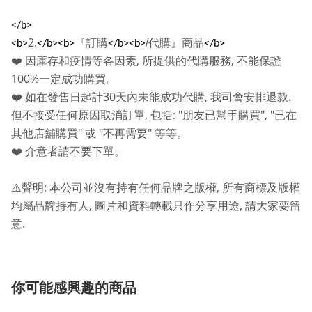
</b>
2.
『訂購
/
代購』商品
<b>
</b><b>
</b><b>
</b>
,
,
❤️
因庫存和疫情等各因素
所提供的代購服務
不能保證
100%
一定成功購買。
30
,
.
❤️
如在發售日起計
天內未能成功代購
我司會安排退款
,
: "
", "
但不接受任何原因取消訂單
包括
朋友已幫手購買
已在
"
"
"
其他店舖購買
或
不再需要
等等。
❤️
介意者請不要下單。
:
,
⚠️
聲明
本公司並沒有持有任何品牌之版權
所有商標及版權
,
,
均屬品牌持有人
圖片和資料轉載只作分享用途
請大家要留
.
意
你可能感興趣的商品