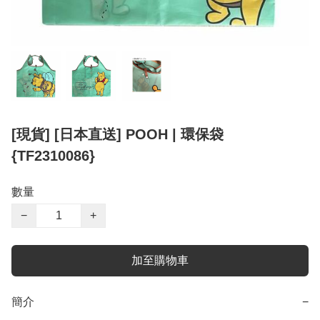
[現貨] [日本直送] POOH | 環保袋
{TF2310086}
數量
−
+
加至購物車
簡介
−