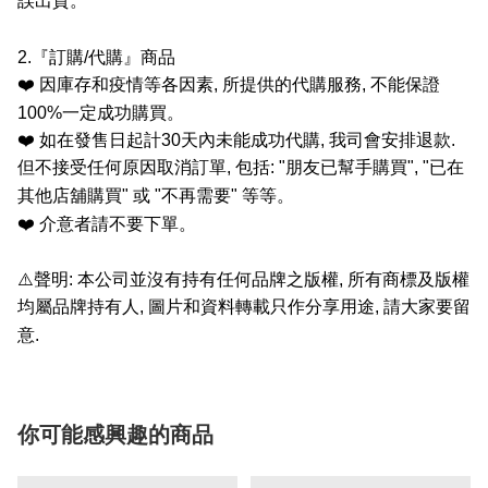
誤出貨。
2.
『訂購
/
代購』商品
❤️
因庫存和疫情等各因素
,
所提供的代購服務
,
不能保證
100%
一定成功購買。
❤️
如在發售日起計
30
天內未能成功代購
,
我司會安排退款
.
但不接受任何原因取消訂單
,
包括
: "
朋友已幫手購買
", "
已在
其他店舖購買
"
或
"
不再需要
"
等等。
❤️
介意者請不要下單。
⚠️
聲明
:
本公司並沒有持有任何品牌之版權
,
所有商標及版權
均屬品牌持有人
,
圖片和資料轉載只作分享用途
,
請大家要留
意
.
你可能感興趣的商品