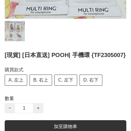
[現貨] [日本直送] POOH| 手機環 {TF2305007}
購買款式
A. 左上
B. 右上
C. 左下
D. 右下
數量
−
+
加至購物車