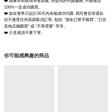
❤️
因庫存和疫情等各因素
,
所提供的代購服務
,
不能保證
100%
一定成功購買。
❤️
如在發售日起計
30
天內未能成功代購
,
我司會安排退款
.
但不接受任何原因取消訂單
,
包括
: "
朋友已幫手購買
", "
已在
其他店舖購買
"
或
"
不再需要
"
等等。
❤️
介意者請不要下單。
你可能感興趣的商品