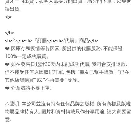
貨才一同出貨，如客人需要分開出貨，請分開下單，以免延
誤出貨。
<b>
</b>
2.
『訂購
/
代購』商品
<b>
</b><b>
</b><b>
</b>
,
,
❤️
因庫存和疫情等各因素
所提供的代購服務
不能保證
100%
一定成功購買。
30
,
.
❤️
如在發售日起計
天內未能成功代購
我司會安排退款
,
: "
", "
但不接受任何原因取消訂單
包括
朋友已幫手購買
已在
"
"
"
其他店舖購買
或
不再需要
等等。
❤️
介意者請不要下單。
:
,
⚠️
聲明
本公司並沒有持有任何品牌之版權
所有商標及版權
,
,
均屬品牌持有人
圖片和資料轉載只作分享用途
請大家要留
.
意