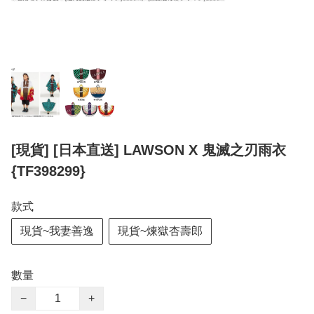
[現貨] [日本直送] LAWSON X 鬼滅之刃雨衣
{TF398299}
款式
現貨~我妻善逸
現貨~煉獄杏壽郎
數量
−
+