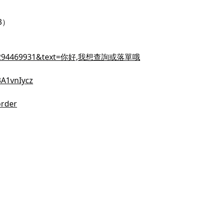
3）
e=85294469931&text=你好,我想查詢或落單哦
3A1vnIycz
order