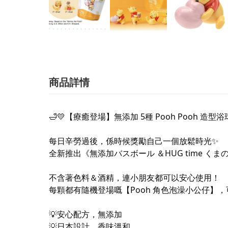
商品詳情
🛁
💛
【療癒登場】無添加 5種 Pooh Pooh 造型浴
每日辛勞過後，係時候獎勵自己一個放鬆時光
✨
全新推出《無添加バスボール ＆HUG time 
不含著色料＆酒精，連小朋友都可以安心使用！
每顆都有隨機登場嘅【Pooh 角色泡澡小公仔】
💡
安心配方，無添加
💡
日本設計，香味溫和