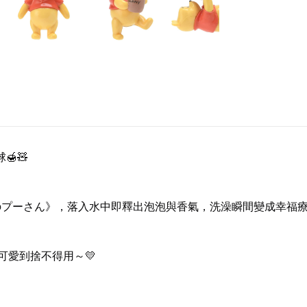
球
🍯
🧸
くまのプーさん》，落入水中即釋出泡泡與香氣，洗澡瞬間變成幸福
，可愛到捨不得用～
💛