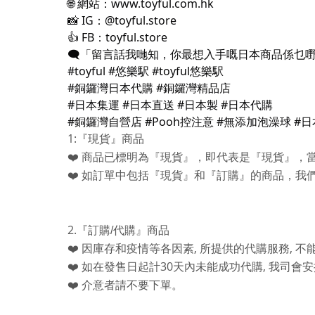
🌐
網站：www.toyful.com.hk
📸
IG：@toyful.store
👍
FB：toyful.store
🗨️
「留言話我哋知，你最想入手嘅日本商品係乜
#toyful #悠樂駅 #toyful悠樂駅
#銅鑼灣日本代購 #銅鑼灣精品店
#日本集運 #日本直送 #日本製 #日本代購
#銅鑼灣自營店 #Pooh控注意 #無添加泡澡球 #日
1:
『現貨』商品
❤️
商品已標明為『現貨』，即代表是『現貨』，
❤️
如訂單中包括『現貨』和『訂購』的商品，我
2.
『訂購
/
代購』商品
,
,
❤️
因庫存和疫情等各因素
所提供的代購服務
不
30
,
❤️
如在發售日起計
天內未能成功代購
我司會安
❤️
介意者請不要下單。