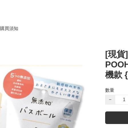
購買須知
[現貨]
POO
機款 {
數量
−