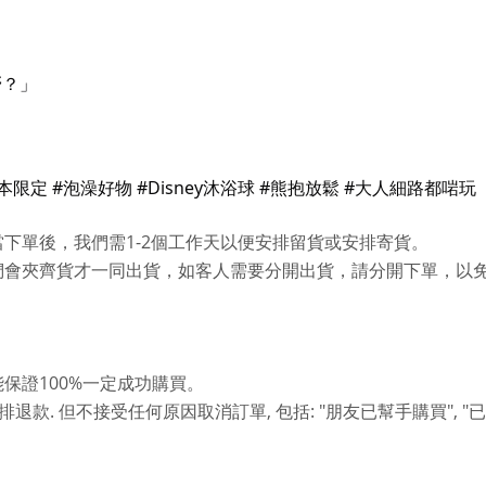
嘢？」
本限定 #泡澡好物 #Disney沐浴球 #熊抱放鬆 #大人細路都啱玩
1-2
當下單後，我們需
個工作天以便安排留貨或安排寄貨。
們會夾齊貨才一同出貨，如客人需要分開出貨，請分開下單，以
100%
能保證
一定成功購買。
.
,
: "
", "
排退款
但不接受任何原因取消訂單
包括
朋友已幫手購買
已