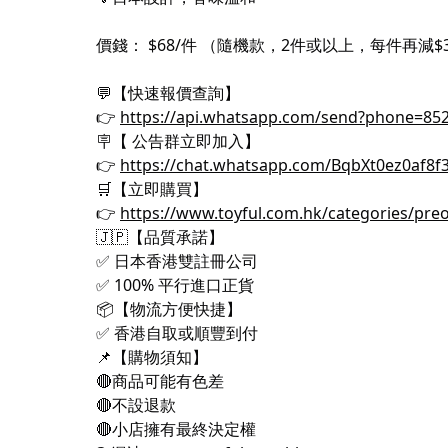
價錢： $68/件 （隨機款，2件或以上，每件再減$
💬
【快速報價查詢】
👉
https://api.whatsapp.com/send?phon
🪧
【 公告群立即加入】
👉
https://chat.whatsapp.com/BqbXt0ez0af8f
🛒
【立即購買】
👉
https://www.toyful.com.hk/categories/pre
🇯🇵
【品質承諾】
✅
日本香港雙註冊公司
✅
100% 平行進口正貨
📦
【物流方便快捷】
✅
香港自取或順豐到付
📌
【購物須知】
🔴
商品可能有色差
🔴
不設退款
🔴
小店擁有最終決定權