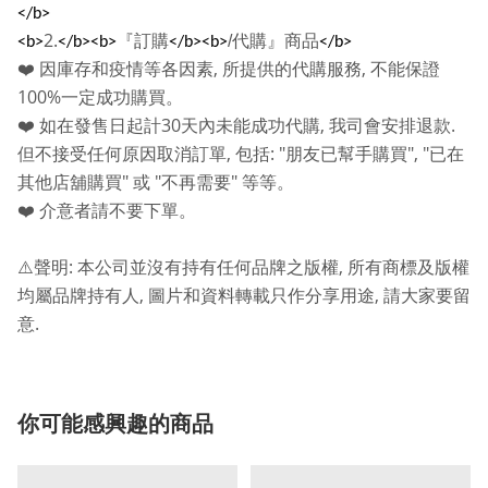
</b>
2.
『訂購
/
代購』商品
<b>
</b><b>
</b><b>
</b>
,
,
❤️
因庫存和疫情等各因素
所提供的代購服務
不能保證
100%
一定成功購買。
30
,
.
❤️
如在發售日起計
天內未能成功代購
我司會安排退款
,
: "
", "
但不接受任何原因取消訂單
包括
朋友已幫手購買
已在
"
"
"
其他店舖購買
或
不再需要
等等。
❤️
介意者請不要下單。
:
,
⚠️
聲明
本公司並沒有持有任何品牌之版權
所有商標及版權
,
,
均屬品牌持有人
圖片和資料轉載只作分享用途
請大家要留
.
意
你可能感興趣的商品