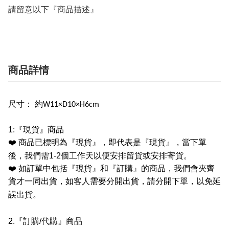
請留意以下『商品描述』
商品詳情
尺寸： 約W11×D10×H6cm
1:
『現貨』商品
❤️
商品已標明為『現貨』，即代表是『現貨』，當下單
後，我們需
1-2
個工作天以便安排留貨或安排寄貨。
❤️
如訂單中包括『現貨』和『訂購』的商品，我們會夾齊
貨才一同出貨，如客人需要分開出貨，請分開下單，以免延
誤出貨。
2.
『訂購
/
代購』商品