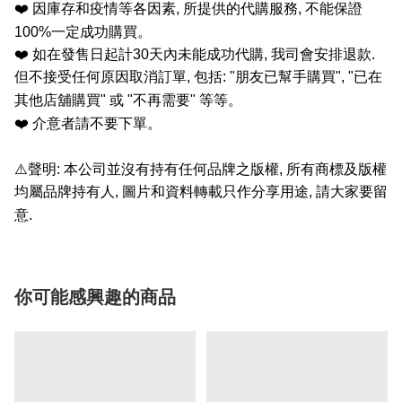
❤️
因庫存和疫情等各因素
,
所提供的代購服務
,
不能保證
100%
一定成功購買。
❤️
如在發售日起計
30
天內未能成功代購
,
我司會安排退款
.
但不接受任何原因取消訂單
,
包括
: "
朋友已幫手購買
", "
已在
其他店舖購買
"
或
"
不再需要
"
等等。
❤️
介意者請不要下單。
⚠️
聲明
:
本公司並沒有持有任何品牌之版權
,
所有商標及版權
均屬品牌持有人
,
圖片和資料轉載只作分享用途
,
請大家要留
意
.
你可能感興趣的商品