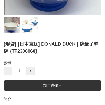
[現貨] [日本直送] DONALD DUCK | 碗緣子瓷
碗 {TF2306068}
數量
−
+
加至購物車
簡介
−