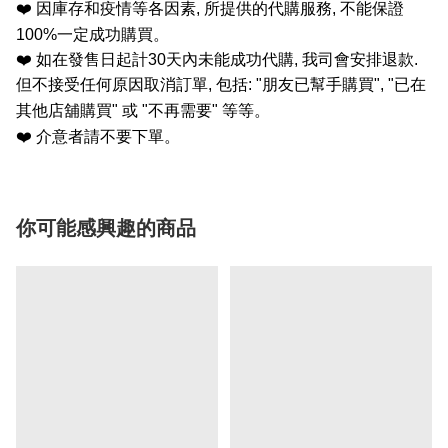
❤️
因庫存和疫情等各因素
,
所提供的代購服務
,
不能保證
100%
一定成功購買。
❤️
如在發售日起計
30
天內未能成功代購
,
我司會安排退款
.
但不接受任何原因取消訂單
,
包括
: "
朋友已幫手購買
", "
已在
其他店舖購買
"
或
"
不再需要
"
等等。
❤️
介意者請不要下單。
你可能感興趣的商品