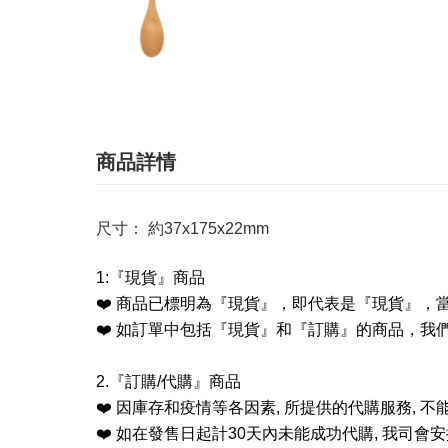
商品詳情
尺寸： 約37x175x22mm
1:
『現貨』商品
❤️
商品已標明為『現貨』，即代表是『現貨』，
❤️
如訂單中包括『現貨』和『訂購』的商品，我
2.
『訂購
/
代購』商品
❤️
因庫存和疫情等各因素
,
所提供的代購服務
,
不
❤️
如在發售日起計
30
天內未能成功代購
,
我司會安