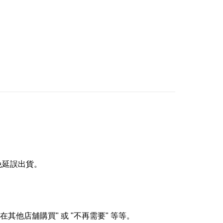
免延誤出貨。
在其他店舖購買
"
或
"
不再需要
"
等等。