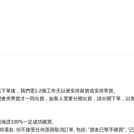
當下單後，我們需
1-2
個工作天以便安排留貨或安排寄貨。
們會夾齊貨才一同出貨，如客人需要分開出貨，請分開下單，以
能保證
100%
一定成功購買。
排退款
.
但不接受任何原因取消訂單
,
包括
: "
朋友已幫手購買
", "
已