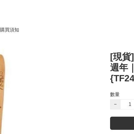
購買須知
[現貨]
週年｜
{TF2
數量
−