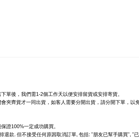
當下單後，我們需
1-2
個工作天以便安排留貨或安排寄貨。
們會夾齊貨才一同出貨，如客人需要分開出貨，請分開下單，以
能保證
100%
一定成功購買。
排退款
.
但不接受任何原因取消訂單
,
包括
: "
朋友已幫手購買
", "
已