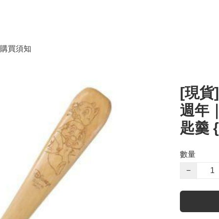
購買須知
[現貨]
週年｜
匙羹 {
數量
−