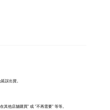
免延誤出貨。
在其他店舖購買
"
或
"
不再需要
"
等等。