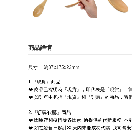
商品詳情
尺寸： 約37x175x22mm
1:
『現貨』商品
❤️
商品已標明為『現貨』，即代表是『現貨』，
❤️
如訂單中包括『現貨』和『訂購』的商品，我
2.
『訂購
/
代購』商品
❤️
因庫存和疫情等各因素
,
所提供的代購服務
,
不
❤️
如在發售日起計
30
天內未能成功代購
,
我司會安