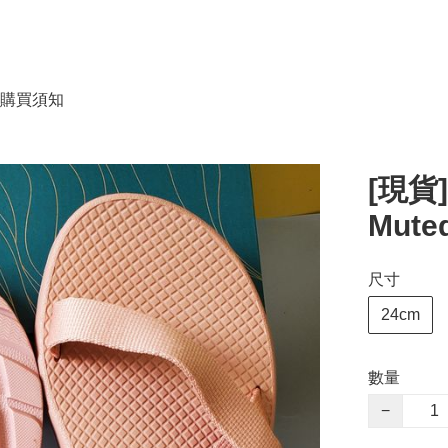
購買須知
[現貨
Muted
尺寸
24cm
數量
−