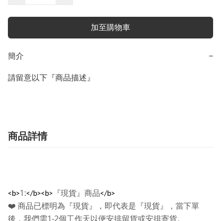
加至購物車
簡介
−
請留意以下『商品描述』
商品詳情
1:
『現貨』商品
<b>
</b><b>
</b>
❤️
商品已標明為『現貨』，即代表是『現貨』，當下單
1-2
後，我們需
個工作天以便安排留貨或安排寄貨。