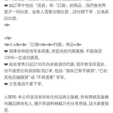
❤️
如訂單中包括『現貨』和『訂購』的商品，我們會夾齊
貨才一同出貨，如客人需要分開出貨，請分開下單，以免延
誤出貨。
<b>
</b>
2.
『訂購
/
代購』商品
<b>
</b><b>
</b><b>
</b>
,
,
❤️
因庫存和疫情等各因素
所提供的代購服務
不能保證
100%
一定成功購買。
30
,
.
❤️
如在發售日起計
天內未能成功代購
我司會安排退款
,
: "
", "
但不接受任何原因取消訂單
包括
朋友已幫手購買
已在
"
"
"
其他店舖購買
或
不再需要
等等。
❤️
介意者請不要下單。
:
,
⚠️
聲明
本公司並沒有持有任何品牌之版權
所有商標及版權
,
,
均屬品牌持有人
圖片和資料轉載只作分享用途
請大家要留
.
意