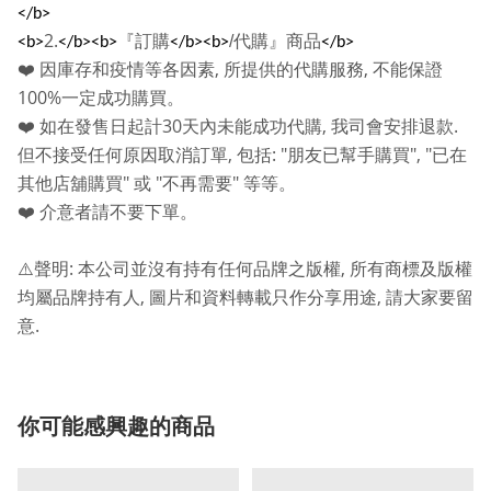
</b>
2.
『訂購
/
代購』商品
<b>
</b><b>
</b><b>
</b>
,
,
❤️
因庫存和疫情等各因素
所提供的代購服務
不能保證
100%
一定成功購買。
30
,
.
❤️
如在發售日起計
天內未能成功代購
我司會安排退款
,
: "
", "
但不接受任何原因取消訂單
包括
朋友已幫手購買
已在
"
"
"
其他店舖購買
或
不再需要
等等。
❤️
介意者請不要下單。
:
,
⚠️
聲明
本公司並沒有持有任何品牌之版權
所有商標及版權
,
,
均屬品牌持有人
圖片和資料轉載只作分享用途
請大家要留
.
意
你可能感興趣的商品