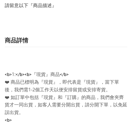
請留意以下『商品描述』
商品詳情
1:
『現貨』商品
<b>
</b><b>
</b>
❤️
商品已標明為『現貨』，即代表是『現貨』，當下單
1-2
後，我們需
個工作天以便安排留貨或安排寄貨。
❤️
如訂單中包括『現貨』和『訂購』的商品，我們會夾齊
貨才一同出貨，如客人需要分開出貨，請分開下單，以免延
誤出貨。
<b>