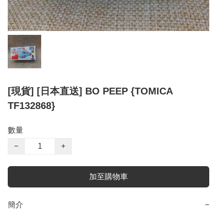
[現貨] [日本直送] BO PEEP {TOMICA
TF132868}
數量
−
+
加至購物車
簡介
−