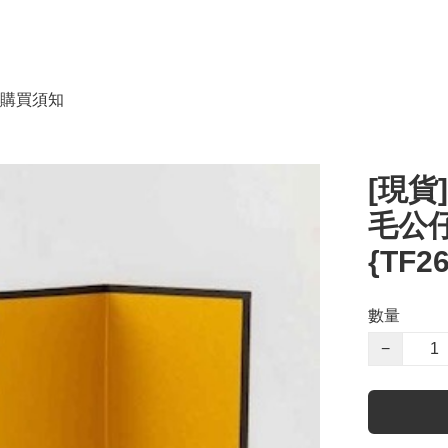
購買須知
[現貨
毛公仔
{TF2
數量
−