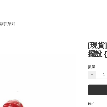
購買須知
[現貨]
擺設 {
數量
−
簡介