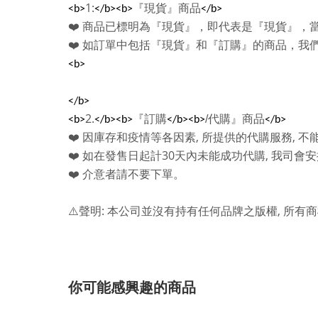
1:
『現貨』商品
<b>
</b><b>
</b>
❤️
商品已標明為『現貨』，即代表是『現貨』，
❤️
如訂單中包括『現貨』和『訂購』的商品，我
<b>
</b>
2.
『訂購
/
代購』商品
<b>
</b><b>
</b><b>
</b>
,
,
❤️
因庫存和疫情等各因素
所提供的代購服務
不
30
,
❤️
如在發售日起計
天內未能成功代購
我司會安
❤️
介意者請不要下單。
:
,
⚠️
聲明
本公司並沒有持有任何品牌之版權
所有商
你可能感興趣的商品