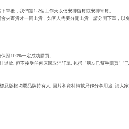
1-2
當下單後，我們需
個工作天以便安排留貨或安排寄貨。
們會夾齊貨才一同出貨，如客人需要分開出貨，請分開下單，以
100%
能保證
一定成功購買。
.
,
: "
", "
排退款
但不接受任何原因取消訂單
包括
朋友已幫手購買
已
,
,
標及版權均屬品牌持有人
圖片和資料轉載只作分享用途
請大家