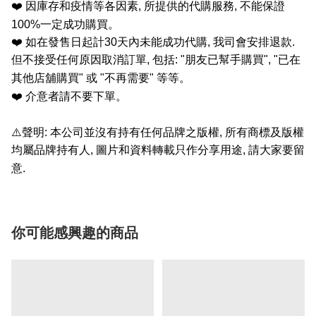
❤️
因庫存和疫情等各因素
,
所提供的代購服務
,
不能保證
100%
一定成功購買。
❤️
如在發售日起計
30
天內未能成功代購
,
我司會安排退款
.
但不接受任何原因取消訂單
,
包括
: "
朋友已幫手購買
", "
已在
其他店舖購買
"
或
"
不再需要
"
等等。
❤️
介意者請不要下單。
⚠️
聲明
:
本公司並沒有持有任何品牌之版權
,
所有商標及版權
均屬品牌持有人
,
圖片和資料轉載只作分享用途
,
請大家要留
意
.
你可能感興趣的商品