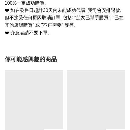
100%
一定成功購買。
❤️
如在發售日起計
30
天內未能成功代購
,
我司會安排退款
.
但不接受任何原因取消訂單
,
包括
: "
朋友已幫手購買
", "
已在
其他店舖購買
"
或
"
不再需要
"
等等。
❤️
介意者請不要下單。
你可能感興趣的商品