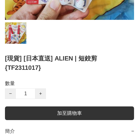
[現貨] [日本直送] ALIEN | 短鉸剪
{TF2311017}
數量
−
+
加至購物車
簡介
−