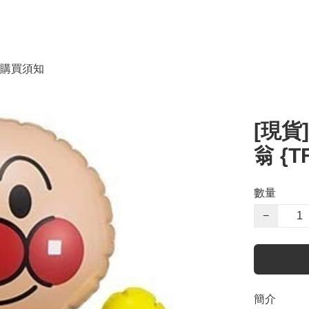
購買須知
[現貨
翁 {T
數量
−
簡介