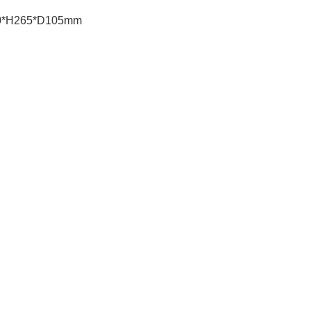
10*H265*D105mm